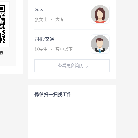
文员
张女士
·
大专
司机/交通
赵先生
·
高中以下
息
查看更多简历
微信扫一扫找工作