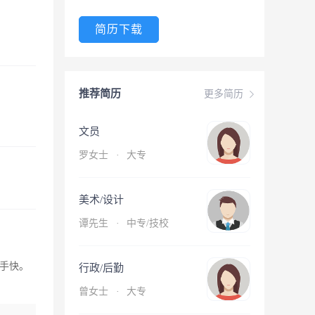
简历下载
推荐简历
更多简历
文员
罗女士
·
大专
美术/设计
谭先生
·
中专/技校
手快。
行政/后勤
曾女士
·
大专