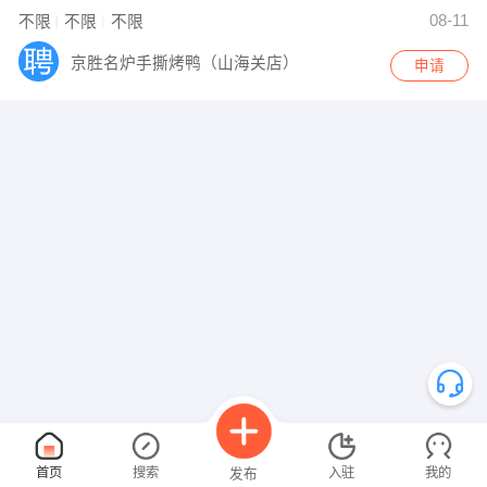
08-11
不限
不限
不限
京胜名炉手撕烤鸭（山海关店）
申请
首页
搜索
入驻
我的
发布